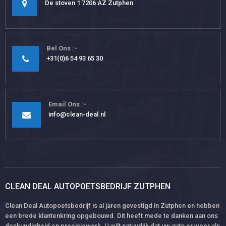
De stoven 1 7206 AZ Zutphen
Bel Ons
+31(0)6 54 93 65 30
Email Ons
info@clean-deal.nl
CLEAN DEAL AUTOPOETSBEDRIJF ZUTPHEN
Clean Deal Autopoetsbedrijf is al jaren gevestigd in Zutphen en hebben
een brede klantenkring opgebouwd. Dit heeft mede te danken aan ons
deskundigheid en precisiewerk. U wilt natuurlijk dat uw auto er weer als